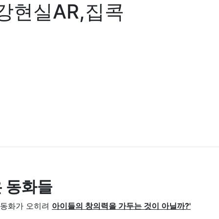
강현실AR,집콕
은 동화들
진 동화가 오히려
아이들의 창의력을 가두는 것이 아닐까?'