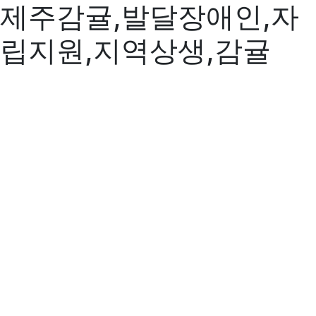
제주감귤,발달장애인,자
립지원,지역상생,감귤