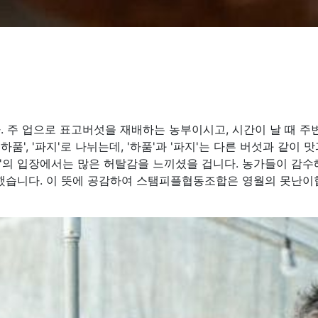
. 주 업으로 표고버섯을 재배하는 농부이시고, 시간이 날 때 
', '하품', '파지'로 나뉘는데, '하품'과 '파지'는 다른 버섯과
부'의 입장에서는 많은 허탈감을 느끼셨을 겁니다. 농가들이 감수
작했습니다. 이 뜻에 공감하여 스탬피플협동조합은 영월의 못난