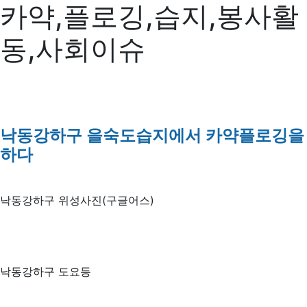
카약,플로깅,습지,봉사활
동,사회이슈
낙동강하구 을숙도습지에서 카약플로깅을
하다
낙동강하구 위성사진(구글어스)
낙동강하구 도요등