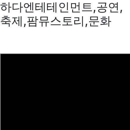
하다엔테테인먼트,공연,
축제,팜뮤스토리,문화