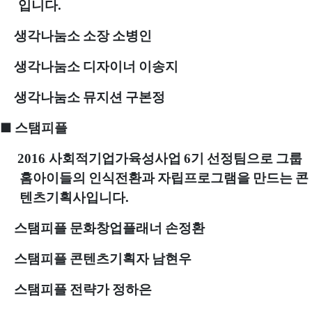
입니다
.
생각나눔소 소장 소병인
​
생각나눔소 디자이너 이송지
​
생각나눔소 뮤지션 구본정
■
스탬피플
사회적기업가육성사업
기 선정팀으로 그룹
2016
6
홈아이들의 인식전환과 자립프로그램을 만드는 콘
텐츠기획사입니다
.
스탬피플 문화창업플래너 손정환
​
스탬피플 콘텐츠기획자 남현우
​
스탬피플 전략가 정하은