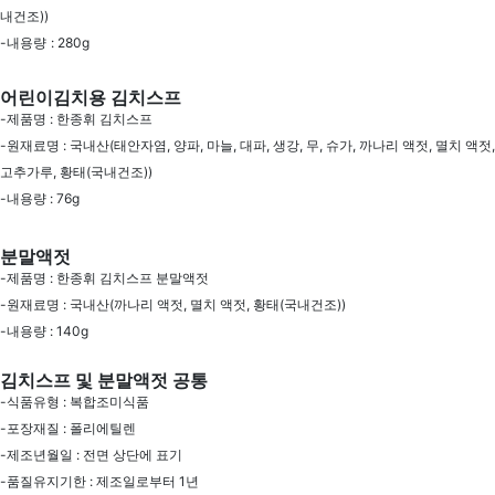
내건조))
-내용량 : 280g
어린이김치용 김치스프
-제품명 : 한종휘 김치스프
-원재료명 : 국내산(태안자염, 양파, 마늘, 대파, 생강, 무, 슈가, 까나리 액젓, 멸치 액젓,
고추가루, 황태(국내건조))
-내용량 : 76g
분말액젓
-제품명 : 한종휘 김치스프 분말액젓
-원재료명 : 국내산(까나리 액젓, 멸치 액젓, 황태(국내건조))
-내용량 : 140g
김치스프 및 분말액젓 공통
-식품유형 : 복합조미식품
-포장재질 : 폴리에틸렌
-제조년월일 : 전면 상단에 표기
-품질유지기한 : 제조일로부터 1년