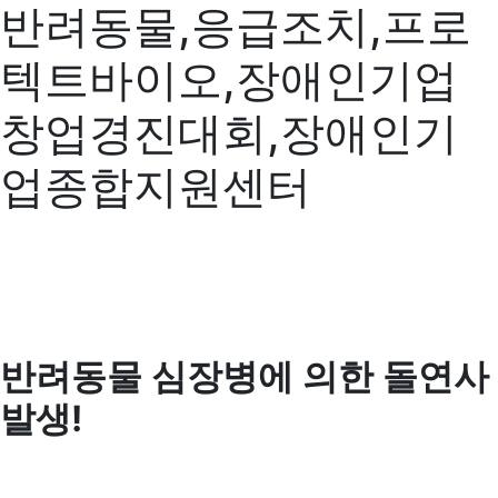
반려동물,응급조치,프로
텍트바이오,장애인기업
창업경진대회,장애인기
업종합지원센터
반려동물 심장병에 의한 돌연사
발생!