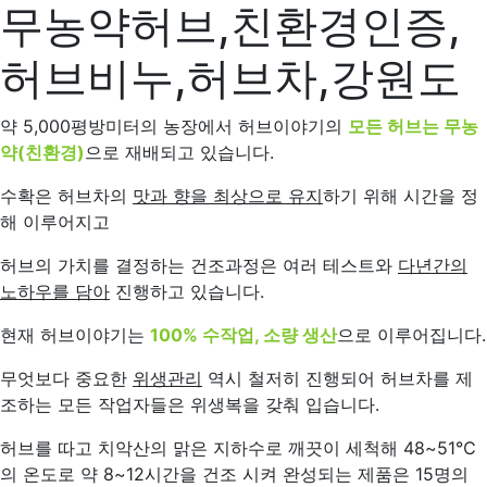
무농약허브,친환경인증,
허브비누,허브차,강원도
약 5,000평방미터의 농장에서 허브이야기의
모든 허브는 무농
약(친환경)
으로 재배되고 있습니다.
수확은 허브차의
맛과 향을 최상으로 유지
하기 위해 시간을 정
해 이루어지고
허브의 가치를 결정하는 건조과정은 여러 테스트와
다년간의
노하우를 담아
진행하고 있습니다.
현재 허브이야기는
100% 수작업, 소량 생산
으로 이루어집니다.
무엇보다 중요한
위생관리
역시 철저히 진행되어 허브차를 제
조하는 모든 작업자들은 위생복을 갖춰 입습니다.
허브를 따고 치악산의 맑은 지하수로 깨끗이 세척해 48~51℃
의 온도로 약 8~12시간을 건조 시켜 완성되는 제품은 15명의