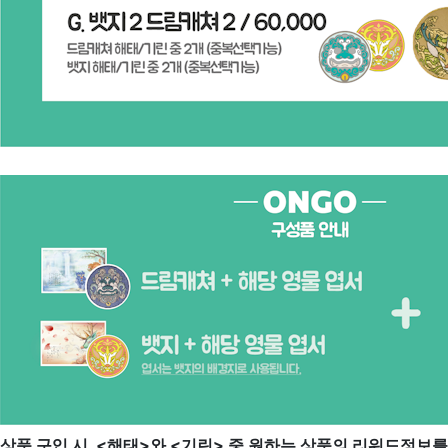
상품 구입 시, <해태>와 <기린> 중 원하는 상품의 리워드정보를