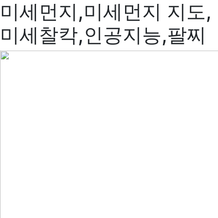
미세먼지,미세먼지 지도,
미세찰칵,인공지능,팔찌