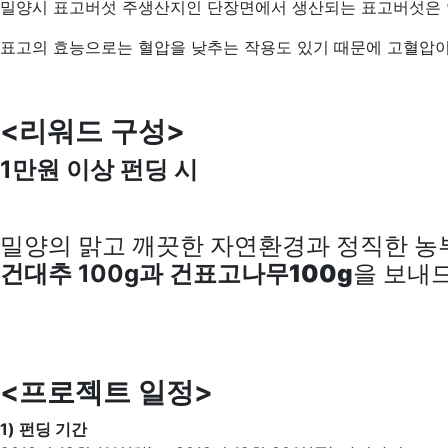
밀양시 표고버섯 주생산지인 단장면에서 생산되는 표고버섯은 연
표고의 효능으로는 혈압을 낮추는 작용도 있기 때문에 고혈압이나
<리워드 구성>
1만원 이상 펀딩 시
밀양의 맑고 깨끗한 자연환경과 정직한 농
건대추 100g과
건표고나무100g
을 보내
<프로젝트 일정>
1) 펀딩 기간