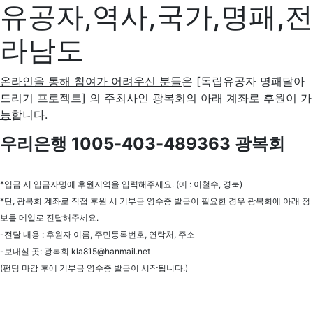
유공자,역사,국가,명패,전
라남도
온라인을 통해 참여가 어려우신 분들
은 [독립유공자 명패달아
드리기 프로젝트] 의 주최사인
광복회의 아래 계좌로 후원이 가
능
합니다.
우리은행 1005-403-489363 광복회
*입금 시 입금자명에 후원지역을 입력해주세요. (예 : 이철수, 경북)
*단, 광복회 계좌로 직접 후원 시 기부금 영수증 발급이 필요한 경우 광복회에 아래 정
보를 메일로 전달해주세요.
-전달 내용 : 후원자 이름, 주민등록번호, 연락처, 주소
-보내실 곳: 광복회 kla815@hanmail.net
(펀딩 마감 후에 기부금 영수증 발급이 시작됩니다.)