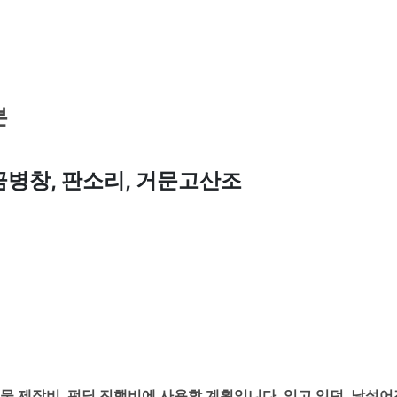
분
금병창, 판소리, 거문고산조
물 제작비, 펀딩 진행비에 사용할 계획입니다. 잊고 있던, 낯설