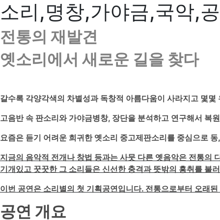
소리,명창,가야금,국악,
전통의 재발견
옛소리에서 새로운 길을 찾다
갈수록 각양각색의 차별성과 독창적 아름다움이 사라지고 몇몇 
고음반 속 판소리와 가야금병창, 장단을 분석하고 연구해서 복원
요즘은 듣기 어려운 희귀한 옛소리 중고제판소리를 중심으로 동, 
지금의 음악적 전개나 창법 등과는 사뭇 다른 옛음악은 전통의 
기개있고 꿋꿋한 그 소리들은 신선한 충격과 뜻밖의 흥취를 불러
이번 공연은 소리별의 첫 기획공연입니다. 전통으로부터 오래된
공연 개요