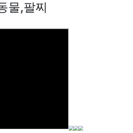
동물,팔찌