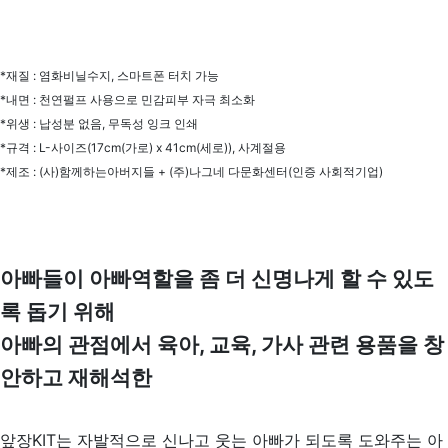
*재질 : 염화비닐수지, 스마트폰 터치 가능
*내면 : 천연펄프 사용으로 민감피부 자극 최소화
*위생 : 납성분 없음, 무독성 잉크 인쇄
*규격 : L-사이즈(17cm(가로) x 41cm(세로)), 사계절용
*제조 : (사)함께하는아버지들 + (주)나그네 다문화센터(인증 사회적기업)
아빠들이 아빠역할을 좀 더 신명나게 할 수 있도
록 돕기 위해
아빠의 관점에서 육아, 교육, 가사 관련 용품을 창
안하고
재해석한
앞장KIT는 자발적으로 신나고 웃는 아빠가 되도록 도와주는 아