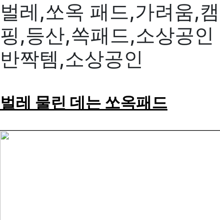
벌레,쏘옥 패드,가려움,캠
핑,등산,쏙패드,소상공인
반짝템,소상공인
벌레 물린 데는 쏘옥패드