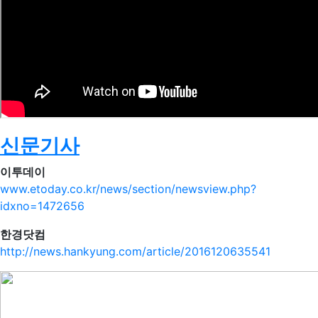
신문기사
이투데이
www.etoday.co.kr/news/section/newsview.php?
idxno=1472656
한경닷컴
http://news.hankyung.com/article/2016120635541