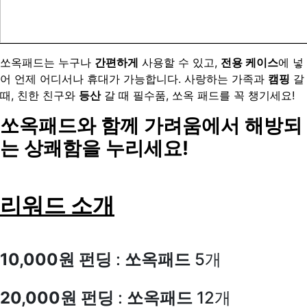
쏘옥패드는 누구나
간편하게
사용할 수 있고,
전용 케이스
에 넣
어 언제 어디서나 휴대가 가능합니다. 사랑하는 가족과
캠핑
갈
때, 친한 친구와
등산
갈 때 필수품, 쏘옥 패드를 꼭 챙기세요!
쏘옥패드와 함께 가려움에서 해방되
는 상쾌함을 누리세요!
리워드 소개
10,000원 펀딩
:
쏘옥패드
5개
20,000원 펀딩
:
쏘옥패드
12개