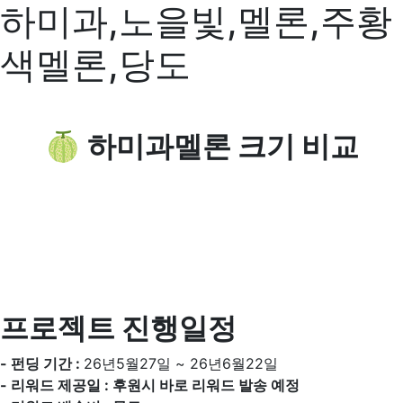
하미과,노을빛,멜론,주황
색멜론,당도
🍈 하미과멜론 크기 비교
프로젝트 진행일정
- 펀딩 기간 :
26년5월27일 ~ 26년6월22일
- 리워드 제공일 : 후원시 바로 리워드 발송 예정