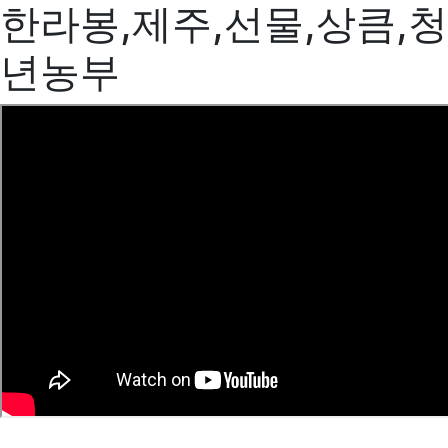
한라봉,제주,선물,상큼,청
년농부