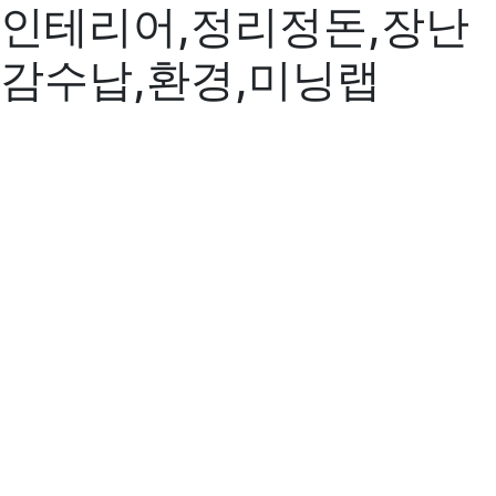
인테리어,정리정돈,장난
감수납,환경,미닝랩