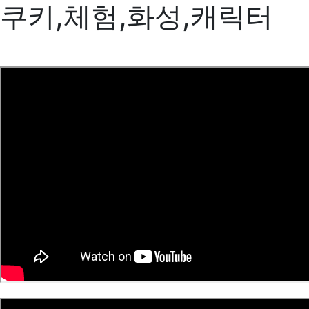
쿠키,체험,화성,캐릭터