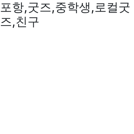
포항,굿즈,중학생,로컬굿
즈,친구