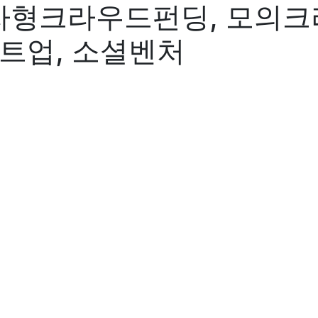
자형크라우드펀딩, 모의크
타트업, 소셜벤처