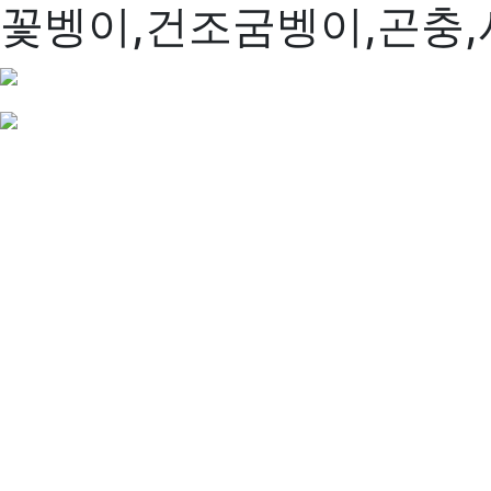
꽃벵이,건조굼벵이,곤충