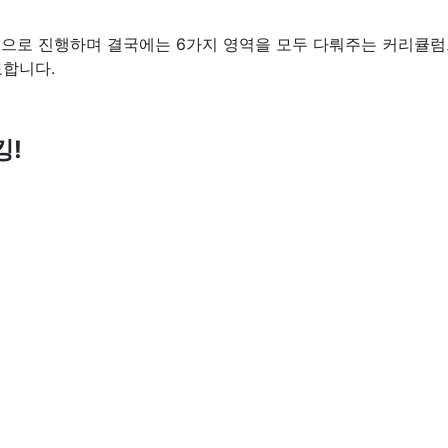
순으로 진
행하며
결국에는
6가지 영역을 모두 다뤄주는 커리큘럼
합니다.
​
킹!