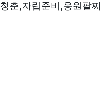
청춘,자립준비,응원팔찌