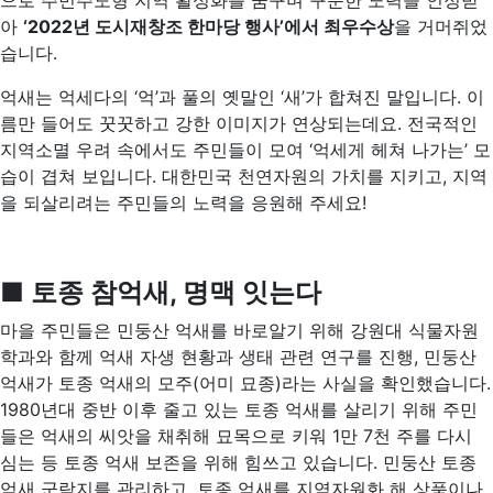
으로 주민주도형 지역 활성화를 꿈꾸며 꾸준한 노력을 인정받
아
‘2022년 도시재창조 한마당 행사’에서 최우수상
을 거머쥐었
습니다.
억새는 억세다의 ‘억’과 풀의 옛말인 ‘새’가 합쳐진 말입니다. 이
름만 들어도 꿋꿋하고 강한 이미지가 연상되는데요. 전국적인
지역소멸 우려 속에서도 주민들이 모여 ‘억세게 헤쳐 나가는’ 모
습이 겹쳐 보입니다. 대한민국 천연자원의 가치를 지키고, 지역
을 되살리려는 주민들의 노력을 응원해 주세요!
■
토종 참억새
,
명맥 잇는다
마을 주민들은 민둥산 억새를 바로알기 위해 강원대 식물자원
학과와 함께 억새 자생 현황과 생태 관련 연구를 진행, 민둥산
억새가 토종 억새의 모주(어미 묘종)라는 사실을 확인했습니다.
1980년대 중반 이후 줄고 있는 토종 억새를 살리기 위해 주민
들은 억새의 씨앗을 채취해 묘목으로 키워 1만 7천 주를 다시
심는 등 토종 억새 보존을 위해 힘쓰고 있습니다. 민둥산 토종
억새 군락지를 관리하고, 토종 억새를 지역자원화 해 상품이나