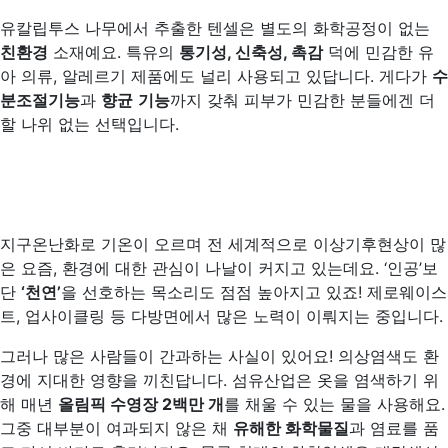
유칼립투스 나무에서 추출한 텐셀은 별도의 화학공정이 없는
친환경
소재예요. 특유의
통기성
,
신축성
,
촉감
덕에 민감한 유
아 의류, 알레르기 제품에도 널리 사용되고 있답니다. 게다가
수
분조절기능
과
향균
기능
까지 갖춰 피부가 민감한 분들에겐 더
할 나위 없는 선택입니다.
지구온난화로 기온이 오르며 전 세계적으로 이상기후현상이 많
은 요즘, 환경에 대한 관심이 나날이 커지고 있는데요. ‘인공’보
단
‘
천연
’
을 선호하는 목소리도 점점 높아지고 있죠! 제로웨이스
트, 업사이클링 등 다방면에서 많은 노력이 이뤄지는 중입니다.
그러나 많은 사람들이 간과하는 사실이 있어요! 의상염색도 환
경에 지대한 영향을 끼친답니다. 섬유산업은 옷을 염색하기 위
해 매년
올림픽 수영장
2
백만 개
를 채울 수 있는 물을 사용해요.
그중 대부분이 여과되지 않은 채
유해한 화학물질
과 염료를 품