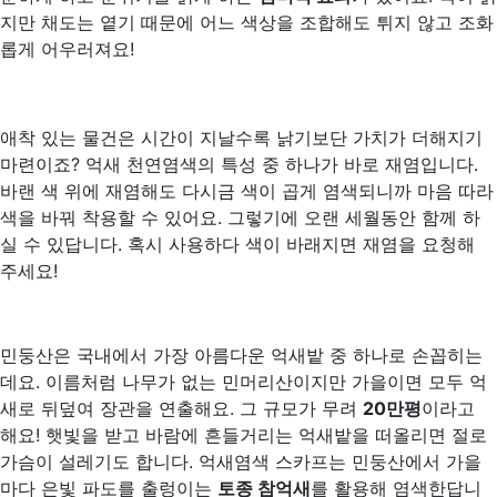
지만 채도는 옅기 때문에 어느 색상을 조합해도 튀지 않고 조화
롭게 어우러져요!
애착 있는 물건은 시간이 지날수록 낡기보단 가치가 더해지기
마련이죠? 억새 천연염색의 특성 중 하나가 바로 재염입니다.
바랜 색 위에 재염해도 다시금 색이 곱게 염색되니까 마음 따라
색을 바꿔 착용할 수 있어요. 그렇기에 오랜 세월동안 함께 하
실 수 있답니다. 혹시 사용하다 색이 바래지면 재염을 요청해
주세요!
민둥산은 국내에서 가장 아름다운 억새밭 중 하나로 손꼽히는
데요. 이름처럼 나무가 없는 민머리산이지만 가을이면 모두 억
새로 뒤덮여 장관을 연출해요. 그 규모가 무려
20
만평
이라고
해요! 햇빛을 받고 바람에 흔들거리는 억새밭을 떠올리면 절로
가슴이 설레기도 합니다. 억새염색 스카프는 민둥산에서 가을
마다 은빛 파도를 출렁이는
토종 참억새
를 활용해 염색한답니