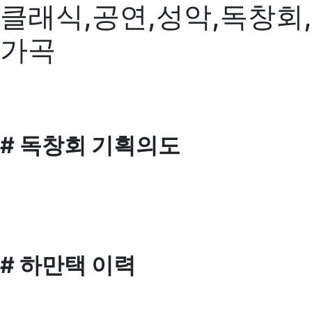
클래식,공연,성악,독창회,
가곡
# 독창회 기획의도
# 하만택 이력