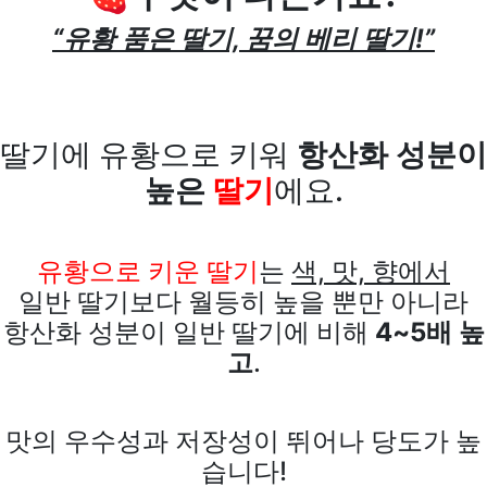
“유황 품은 딸기, 꿈의 베리 딸기!”
딸기에 유황으로 키워
항산화 성분이
높은
딸기
에요.
유황으로 키운 딸기
는
색, 맛, 향에서
일반 딸기보다 월등히 높을 뿐만 아니라
항산화 성분이 일반 딸기에 비해
4~5배 높
고
.
맛의 우수성과 저장성이 뛰어나 당도가 높
습니다!