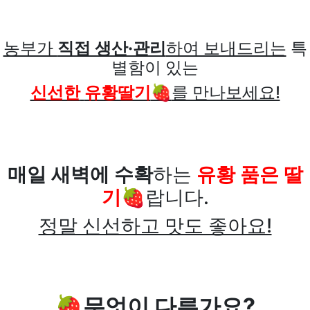
농부가
직접 생산·관리
하여 보내드리는
특
별함이 있는
신선한
유황딸기
🍓
를 만나보세요!
매일 새벽에 수확
하는
유황 품은 딸
기🍓
랍니다.
정말 신선하고 맛도 좋아요!
🍓무엇이 다른가요?