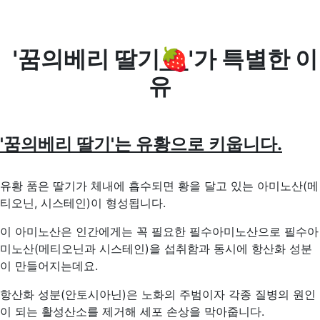
'꿈의베리 딸기
🍓
'가 특별한 이
유
'꿈의베리 딸기'는 유황으로 키웁니다.
유황 품은 딸기가 체내에 흡수
되면 황을 달고 있는 아미노산(메
티오닌,
시스테인)이 형성됩니다.
이 아미노산은
인간에게는 꼭 필요한 필수아미노산으로
필수아
미노산(메티오닌과 시스테인)을
섭취함과 동시에 항산화 성분
이 만들어지는데요.
항산화 성분(안토시아닌)은 노화의 주범
이자 각종 질병의 원인
이 되는 활성산소
를 제거해 세포 손상을 막아줍니다.