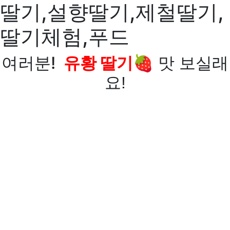
딸기,설향딸기,제철딸기,
딸기체험,푸드
여러분!
유황 딸기🍓
맛 보실래
요!