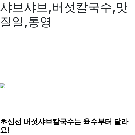
샤브샤브,버섯칼국수,맛
잘알,통영
초신선 버섯샤브칼국수는 육수부터 달라
요!