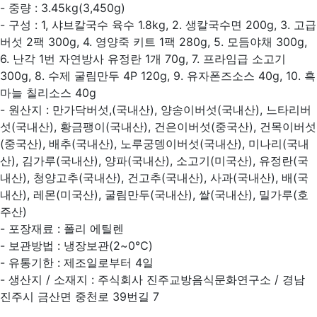
- 중량 : 3.45kg(3,450g)
- 구성 : 1, 샤브칼국수 육수 1.8kg, 2. 생칼국수면 200g, 3. 고급
버섯 2팩 300g, 4. 영양죽 키트 1팩 280g, 5. 모듬야채 300g,
6. 난각 1번 자연방사 유정란 1개 70g, 7. 프라임급 소고기
300g, 8. 수제 굴림만두 4P 120g, 9. 유자폰즈소스 40g, 10. 흑
마늘 칠리소스 40g
- 원산지 : 만가닥버섯,(국내산), 양송이버섯(국내산), 느타리버
섯(국내산), 황금팽이(국내산), 건은이버섯(중국산), 건목이버섯
(중국산), 배추(국내산), 노루궁뎅이버섯(국내산), 미나리(국내
산), 김가루(국내산), 양파(국내산), 소고기(미국산), 유정란(국
내산), 청양고추(국내산), 건고추(국내산), 사과(국내산), 배(국
내산), 레몬(미국산), 굴림만두(국내산), 쌀(국내산), 밀가루(호
주산)
- 포장재료 : 폴리 에틸렌
- 보관방법 : 냉장보관(2~0℃)
- 유통기한 : 제조일로부터 4일
- 생산지 / 소재지 : 주식회사 진주교방음식문화연구소 / 경남
진주시 금산면 중천로 39번길 7