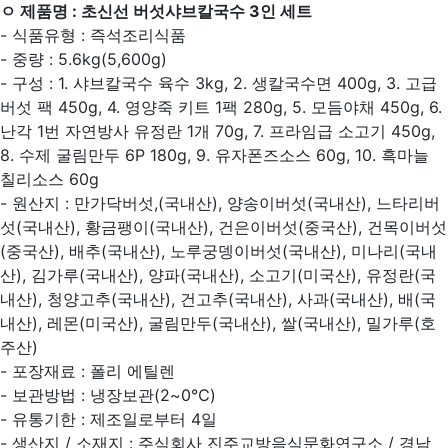
ㅇ 제품명 : 초신선 버섯샤브칼국수 3인 세트
- 식품유형 : 즉석조리식품
- 중량 : 5.6kg(5,600g)
- 구성 : 1. 샤브칼국수 육수 3kg, 2. 생칼국수면 400g, 3. 고급
버섯 팩 450g, 4. 영양죽 키트 1팩 280g, 5. 모듬야채 450g, 6.
난각 1번 자연방사 유정란 1개 70g, 7. 프라임급 소고기 450g,
8. 수제 굴림만두 6P 180g, 9. 유자폰즈소스 60g, 10. 흑마늘
칠리소스 60g
- 원산지 : 만가닥버섯,(국내산), 양송이버섯(국내산), 느타리버
섯(국내산), 황금팽이(국내산), 건은이버섯(중국산), 건목이버섯
(중국산), 배추(국내산), 노루궁뎅이버섯(국내산), 미나리(국내
산), 김가루(국내산), 양파(국내산), 소고기(미국산), 유정란(국
내산), 청양고추(국내산), 건고추(국내산), 사과(국내산), 배(국
내산), 레몬(미국산), 굴림만두(국내산), 쌀(국내산), 밀가루(호
주산)
- 포장재료 : 폴리 에틸렌
- 보관방법 : 냉장보관(2~0℃)
- 유통기한 : 제조일로부터 4일
- 생산지 / 소재지 : 주식회사 진주교방음식문화연구소 / 경남