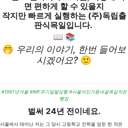
면 편하게 할 수 있을지
작지만 빠르게 실행하는 (주)독립출
판식목일입니다.
📖 📚
🤭
우리의 이야기, 한번 들어보
시겠어요?
🙂
#1997년겨울 #IMF위기일발상황 #서울어딘가동네골목길작은
빵집
벌써 24년 전이네요.
서울에서 태어난 저는 그 당시 고등학교 진학을 앞둔 한 작은