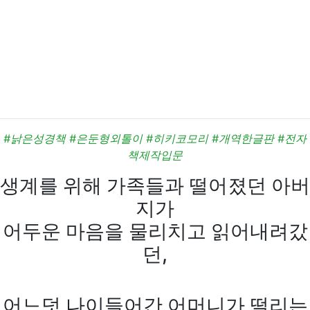
#낡은성경책 #은둔형외톨이 #히키코모리 #개역한글판 #전자
책제작입문
생계를 위해 가족들과 떨어졌던 아버
지가
어두운 마음을 물리치고 읽어내려갔
던,
어느덧 나이들어간 어머니가 떨리는