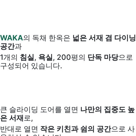
WAKA
의 독채 한옥은
넓은 서재 겸 다이닝
공간
과
1개의
침실
,
욕실
, 200평의
단독 마당
으로
구성되어 있습니다.
큰 슬라이딩 도어를 열면
나만의 집중도 높
은 서재
로,
반대로 열면
작은 키친과 쉼의 공간
으로 사