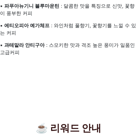
▪️
파푸아뉴기니 블루마운틴
: 달콤한 맛을 특징으로 신맛, 꽃향
이 풍부한 커피
▪️
에티오피아 예가체프
: 와인처럼 풀향기, 꽃향기를 느낄 수 있
는 커피
▪️
과테말라 안티구아
: 스모키한 맛과 격조 높은 풍미가 일품인
고급커피
☕ 리워드 안내