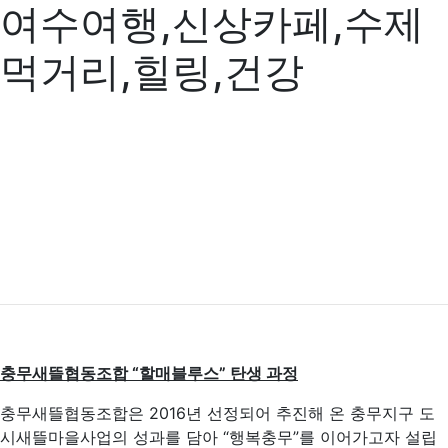
여수여행,신상카페,수제
먹거리,힐링,건강
충무새뜰협동조합
“
할매블루스
”
탄생 과정
충무새뜰협동조합은 2016년 선정되어 추진해 온 충무지구 도
시새뜰마을사업의 성과를 담아 “행복충무”를 이어가고자 설립