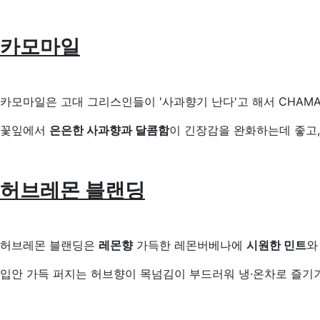
카모마일
카모마일은 고대 그리스인들이 '사과향기 난다'고 해서 CHAMA(
꽃잎에서
은은한 사과향과 달콤함
이 긴장감을 완화하는데 좋고,
허브레몬 블랜딩
허브레몬 블랜딩은
레몬향
가득한 레몬버베나에
시원한 민트
와
입안 가득 퍼지는 허브향이 목넘김이 부드러워 냉·온차로 즐기