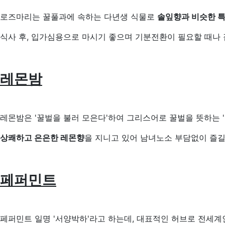
로즈마리는 꿀풀과에 속하는 다년생 식물로
솔잎향과 비슷한 특
식사 후, 입가심용으로 마시기 좋으며 기분전환이 필요할 때나
레몬밤
레몬밤은 '꿀벌을 불러 모은다'하여 그리스어로 꿀벌을 뜻하는 'M
상쾌하고 은은한 레몬향
을 지니고 있어 남녀노소 부담없이 즐길
페퍼민트
페퍼민트 일명 '서양박하'라고 하는데, 대표적인 허브로 전세계