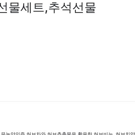
,선물세트,추석선물
여
무농약인증 허브차
와 허브추출물을 활용한 허브비누, 허브치약