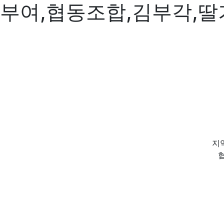
부여,협동조합,김부각,딸
지