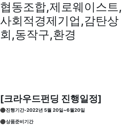
협동조합,제로웨이스트,
사회적경제기업,감탄상
회,동작구,환경
[
크라우드펀딩 진행일정
]
⚫
진행기간-2022년 5월 20일~6월20일
⚫상품준비기간