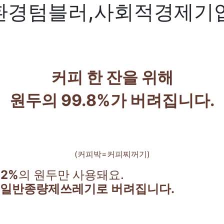
환경텀블러,사회적경제기
커피 한 잔을 위해
원두의 99.8%가 버려집니다.
(커피박=커피찌꺼기)
.2%
의 원두만 사용돼요.
로 일반종량제쓰레기로 버려집니다.