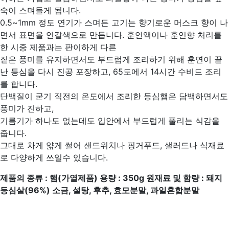
숙이 스며들게 됩니다.
0.5~1mm 정도 연기가 스며든 고기는 향기로운 머스크 향이 나
면서 표면을 연갈색으로 만듭니다. 훈연액이나 훈연향 처리를
한 시중 제품과는 판이하게 다른
짙은 풍미를 유지하면서도 부드럽게 조리하기 위해 훈연이 끝
난 등심을 다시 진공 포장하고, 65도에서 14시간 수비드 조리
를 합니다.
단백질이 굳기 직전의 온도에서 조리한 등심햄은 담백하면서도
풍미가 진하고,
기름기가 하나도 없는데도 입안에서 부드럽게 풀리는 식감을
줍니다.
그대로 차게 얇게 썰어 샌드위치나 핑거푸드, 샐러드나 식재료
로 다양하게 쓰일수 있습니다.
제품의 종류
:
햄
(
가열제품
)
용량
: 350g
원재료 및 함량
:
돼지
등심살
(96%)
소금
,
설탕
,
후추
,
효모분말
,
과일혼합분말