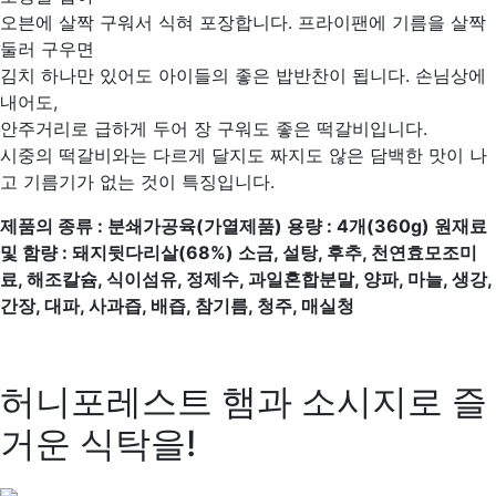
오븐에 살짝 구워서 식혀 포장합니다. 프라이팬에 기름을 살짝
둘러 구우면
김치 하나만 있어도 아이들의 좋은 밥반찬이 됩니다. 손님상에
내어도,
안주거리로 급하게 두어 장 구워도 좋은 떡갈비입니다.
시중의 떡갈비와는 다르게 달지도 짜지도 않은 담백한 맛이 나
고 기름기가 없는 것이 특징입니다.
제품의 종류
:
분쇄가공육
(
가열제품
)
용량
: 4
개
(360g)
원재료
및 함량
:
돼지뒷다리살
(68%)
소금
,
설탕
,
후추
,
천연효모조미
료
,
해조칼슘
,
식이섬유
,
정제수
,
과일혼합분말
,
양파
,
마늘
,
생강
,
간장
,
대파
,
사과즙
,
배즙
,
참기름
,
청주
,
매실청
허니포레스트 햄과 소시지로 즐
거운 식탁을!