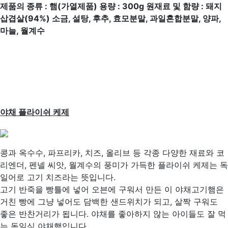
제품의 종류
:
햄
(
가열제품
)
용량
: 300g
원재료 및 함량
:
돼지
삽겹살
(94%)
소금
,
설탕
,
후추
,
효모분말
,
과일혼합분말
,
양파
,
마늘
,
월계수
야채 플라이쉬 케제
콩과 옥수수, 파프리카, 치즈, 올리브 등 각종 다양한 재료와 코
리엔더, 펜넬 씨앗, 월계수의 풍미가 가득한 플라이쉬 케제는 독
일어로 고기 치즈라는 뜻입니다.
고기 반죽을 빵틀에 넣어 오븐에 구워서 만든 이 야채고기햄은
거친 빵에 그냥 넣어도 담백한 샌드위치가 되고, 살짝 구워도
좋은 반찬거리가 됩니다. 야채를 좋아하지 않는 아이들도 잘 먹
는 독일식 야채햄입니다.