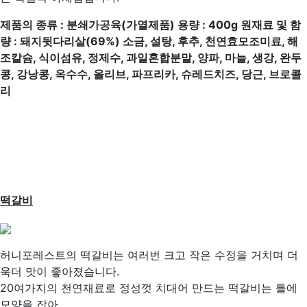
제품의 종류
:
분쇄가공육
(
가열제품
)
용량
: 400g
원재료 및 함
량
:
돼지뒷다리살
(69%)
소금
,
설탕
,
후추
,
천연효모조미료
,
해
조칼슘
,
식이섬유
,
정제수
,
과일혼합분말
,
양파
,
마늘
,
생강
,
완두
콩
,
강낭콩
,
옥수수
,
올리브
,
파프리카
,
슈레드치즈
,
당근
,
브로콜
리
떡갈비
허니포레스트의 떡갈비는 여러번 크고 작은 수정을 거치며 더
욱더 맛이 좋아졌습니다.
20여가지의 천연재료로 정성껏 치대어 만드는 떡갈비는 틀에
모양을 잡아