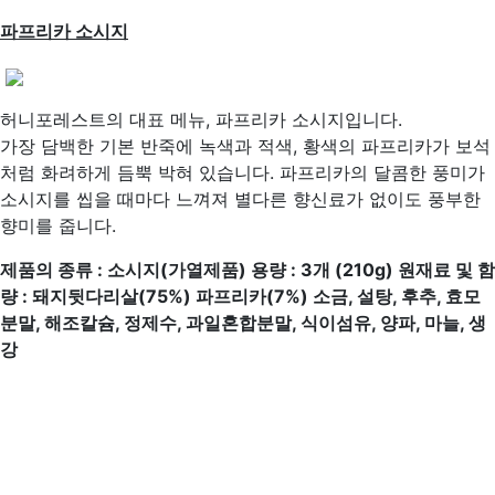
파프리카 소시지
허니포레스트의 대표 메뉴, 파프리카 소시지입니다.
가장 담백한 기본 반죽에 녹색과 적색, 황색의 파프리카가 보석
처럼 화려하게 듬뿍 박혀 있습니다. 파프리카의 달콤한 풍미가
소시지를 씹을 때마다 느껴져 별다른 향신료가 없이도 풍부한
향미를 줍니다.
제품의 종류
:
소시지
(
가열제품
)
용량
: 3
개
(210g)
원재료 및 함
량
:
돼지뒷다리살
(75%)
파프리카
(7%)
소금
,
설탕
,
후추
,
효모
분말
,
해조칼슘
,
정제수
,
과일혼합분말
,
식이섬유
,
양파
,
마늘
,
생
강