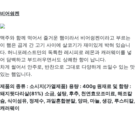
비어슁켄
맥주와 함께 먹어서 즐거운 햄이라서 비어슁켄이라고 부르는
이 햄은 곱게 간 고기 사이에 살코기가 재미있게 박혀 있습니
다. 허니포레스트만의 독특한 레시피로 레몬과 캐러웨이를 넣
어 담백하고 부드러우면서도 상쾌한 향이 납니다.
차게 썰어서 안주로, 반찬으로 그대로 다양하게 쓰일수 있는 맛
있는 햄입니다.
제품의 종류
:
소시지
(
가열제품
)
용량
: 400g
원재료 및 함량
:
돼지뒷다리살
(81%)
소금
,
설탕
,
후추
,
천연효모조미료
,
해조칼
슘
,
식이섬유
,
정제수
,
과일혼합분말
,
양파
,
마늘
,
생강
,
루스티칼
,
캐러웨이