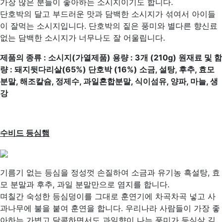
가장 많은 분들이 좋아하는 소시지이기도 합니다.
단호박의 달고 부드러운 맛과 담백한 소시지가 섞여서 아이들
이 잘먹는 소시지입니다. 단호박의 짙은 풍미와 별다른 향신료
없는 담백한 소시지가 너무나도 잘 어울립니다.
제품의 종류
:
소시지
(
가열제품
)
용량
: 3
개
(210g)
원재료 및 함
량
:
돼지뒷다리살
(65%)
단호박
(16%)
소금
,
설탕
,
후추
,
효모
분말
,
해조칼슘
,
정제수
,
과일혼합분말
,
식이섬유
,
양파
,
마늘
,
생
강
수비드 등심햄
기름기 없는 등심을 정성껏 손질하여 소금과 유기농 흑설탕, 효
모 분말과 후추, 과일 분말만으로 염지를 합니다.
며칠간 숙성한 등심덩이를 그대로 훈연기에 차곡차곡 넣고 사
과나무에 불을 붙여 훈연을 합니다. 우리나라 사람들이 가장 좋
아하는 가볍고 달콤하면서도 과일향이 나는 풍미가 등심살 깊