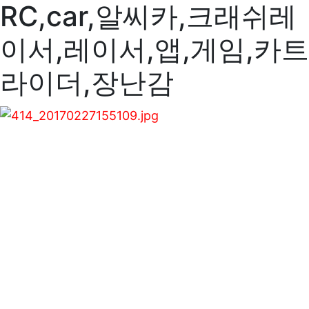
RC,car,알씨카,크래쉬레
이서,레이서,앱,게임,카트
라이더,장난감