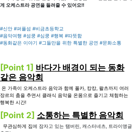
게 오케스트라 공연을 들려줄 수 있어요!!
#신안 #퍼플섬 #비금초등학교
#음악여행 #섬쿵 #심쿵 #행복 #따뜻함
#동화같은 이야기 #그들만을 위한 특별한 공연 #문화소통
[Point 1]
바다가 배경이 되는 동화
같은 음악회
온 가족이 오케스트라 음악과 함께 폴카, 캉캉, 왈츠까지 여러
장르의 춤을 추면서 클래식 음악을 온몸으로 즐기고 체험하는
행복한 시간!
[Point 2]
소통하는 특별한 음악회
무관심하게 집
에 잠자고 있는 탬버린, 캐스터네츠, 트라이앵글