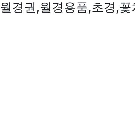
월경권,월경용품,초경,꽃