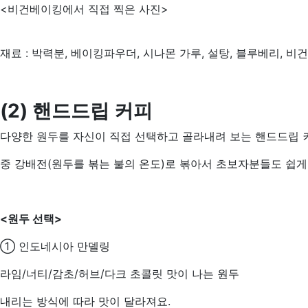
<비건베이킹에서 직접 찍은 사진>
재료 : 박력분, 베이킹파우더, 시나몬 가루, 설탕, 블루베리, 비
(2) 핸드드립 커
피
다양한 원두를 자신이 직접 선택하고 골라내려 보는 핸드드립 
중 강배전(원두를 볶는 불의 온도)로 볶아서 초보자분들도 쉽게
<원두 선택>
① 인도네시아 만델링
라임/너티/감초/허브/다크 초콜릿 맛이 나는 원두
내리는 방식에 따라 맛이 달라져요.