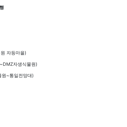
진행
각~철원 자등마을)
등마을~DMZ자생식물원)
자생식물원~통일전망대)