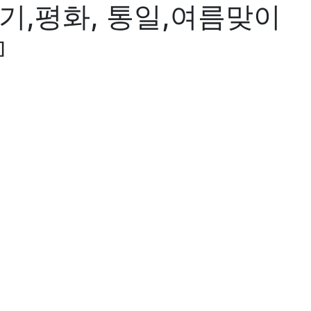
기,평화, 통일,여름맞이
]