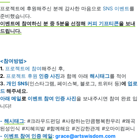
프로젝트에 후원해주신 분께 감사한 마음으로
SNS 이벤트
를
준비했습니다.
이벤트에 참여하신 분 중 5분을 선정해
커피 기프티콘
을 보내
드립니다.
<참여방법>
1.
프로젝트에 참여
해주신 후,
2.
프로젝트 후원
인증 사진
과 함께 아래
해시태그
를 적어
3.
개인 SNS
(인스타그램, 페이스북, 블로그, 트위터 등)
에
업로
드
해주세요.
아래 메일
로
이벤트 참여 인증 사진
을 보내주시면 참여 완료 입
니다!
-
해시태그
: #크라우드펀딩 #사랑하는만큼행복한우리 #왜곡
된성인식 #지혜의밭 #함께해요 #건강한관계 #오마이컴퍼니
-
이벤트 참여 인증 메일
:
grace@artswisdom.com