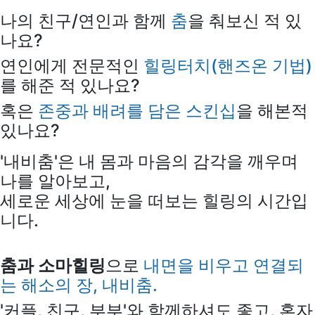
나의 친구/연인과 함께
춤
을 춰보신 적 있
나요?
연인에게 전문적인
힐링터치(핸즈온 기법)
를 해준 적 있나요?
혹은
존중과 배려를 담은 스킨십
을 해본적
있나요?
'내비춤'은 내 몸과 마음의 감각을 깨우며
나를 알아보고,
세로운 세상에 눈을 떠보는 힐링의 시간입
니다.
춤과 소마힐링
으로
내면을 비우고 연결되
는 해소의 장, 내비춤.
'커플, 친구, 부부'와 함께하셔도 좋고, 혼자