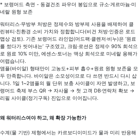
* 보령머드 측면 - 동결건조 파우더 봉입으로 규소·게르마늄·미
네랄 원형 보존
워터리스·무방부 처방은 정제수와 방부제 사용을 배제하여 클
린뷰티·친환경 소비 가치와 정합합니다(비건 처방·인증은 로드
맵상 검토). 기존 보령머드 라인업(머드팩·클렌저·비누)은 ‘원료
를 썼다가 씻어내는’ 구조였고, 크림·로션은 정제수 90% 희석으
로 원료 10% 미만, 에센스·토너는 액상 희석으로 미네랄 용해가
어렵습니다.
앰플(바이알) 형태만이 고농도+피부 흡수+원료 원형 보존을 모
두 만족합니다. 바이알은 소모성이므로 다 쓰면 반드시 다시 삽
니다. 1일 1~2앰플의 월 단위 보충 사이클이 자연 발생하고, 보
령머드 축제 부스 QR → 자사몰 → 첫 고객 DB·연락처 확보 →
리필 사이클(정기구독) 진입으로 이어집니다.
왜 워터리스여야 하고, 왜 확장 가능한가
수계(물 기반) 제형에서는 카르보디이미드가 물과 미리 반응해