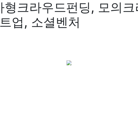
자형크라우드펀딩, 모의크
타트업, 소셜벤처