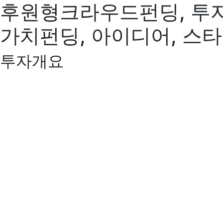
후원형크라우드펀딩, 투
가치펀딩, 아이디어, 스
투자개요