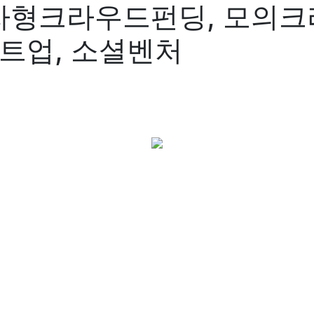
자형크라우드펀딩, 모의크
타트업, 소셜벤처