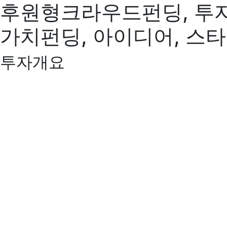
후원형크라우드펀딩, 투
가치펀딩, 아이디어, 스
투자개요