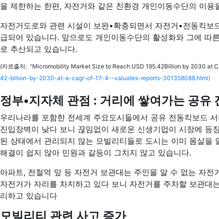
을 제한하는 한편, 자전거와 같은 친환경 개인이동수단의 이용
자전거도로와 관련 시설이 보완•확충되면서 자전거•전동킥보드와 
급되어 있습니다. 앞으로도 개인이동수단의 활성화와 그에 따른 이용
로 추산되고 있습니다.
(자료출처: “Micromobility Market Size to Reach USD 195.42Billion by 2030 at CAG
42-billion-by-2030-at-a-cagr-of-17-4--valuates-reports-301358088.html)
정부•지자체 관점 :
거리에 쌓여가는 공유
우리나라를 포함한 전세계 주요도시들에서 공유 전동킥보드 서비스
진입장벽이 낮다 보니 끊임없이 새로운 신생기업이 시장에 등장하
된 상태에서 관리되지 않는 모빌리티들로 도시는 이미 몸살을 
해결이 쉽지 않아 민원과 갈등이 그치지 않고 있습니다.
아파트, 전철역 앞 등 자전거 보관대는 주인을 알 수 없는 자전
자전거가 자리를 차지하고 있다 보니 자전거를 주차할 보관대는 
리하고 있습니다
모빌리티 관련 사고 증가