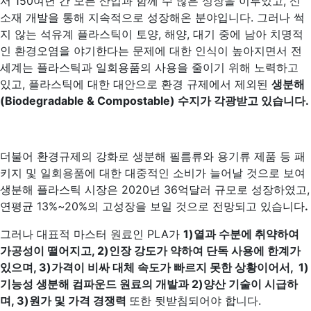
서 150여년 간 모든 산업과 함께 수 많은 성장을 이루었고, 신
소재 개발을 통해 지속적으로 성장해온 분야입니다. 그러나 썩
지 않는 석유계 플라스틱이 토양, 해양, 대기 중에 남아 치명적
인 환경오염을 야기한다는 문제에 대한 인식이 높아지면서 전
세계는 플라스틱과 일회용품의 사용을 줄이기 위해 노력하고
있고, 플라스틱에 대한 대안으로 환경 규제에서 제외된
생분해
(Biodegradable & Compostable)
수지가
각광받고
있습니다
.
더불어 환경규제의 강화로 생분해 필름류와 용기류 제품 등 패
키지 및 일회용품에 대한 대중적인 소비가 늘어날 것으로 보여
생분해 플라스틱 시장은 2020년 36억달러 규모로 성장하였고,
연평균 13%~20%의 고성장을 보일 것으로 전망되고 있습니다
.
그러나 대표적 마스터 원료인 PLA가
1)열과 수분에 취약하여
가공성이 떨어지고, 2)인장 강도가 약하여 단독 사용에 한계가
있으며, 3)가격이 비싸 대체 속도가 빠르지 못한 상황이어서, 1)
기능성 생분해 컴파운드 원료의 개발과 2)양산 기술이 시급하
며, 3)원가 및 가격 경쟁력
또한 뒷받침되어야 합니다.